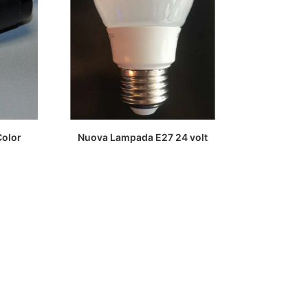
LEGGI TUTTO
Color
Nuova Lampada E27 24 volt
Nuova Lamp