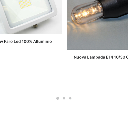
LEGGI TUTTO
w Faro Led 100% Alluminio
LEGGI TUTTO
Nuova Lampada E14 10/30 