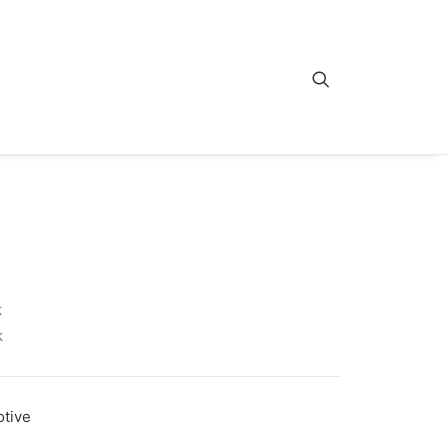
k
k
tive