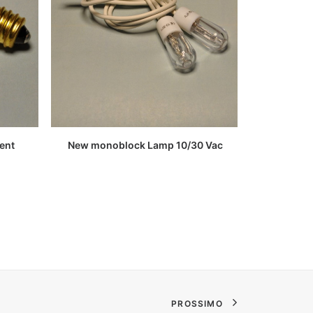
New Far
LEGGI TUTTO
ent
New monoblock Lamp 10/30 Vac
PROSSIMO