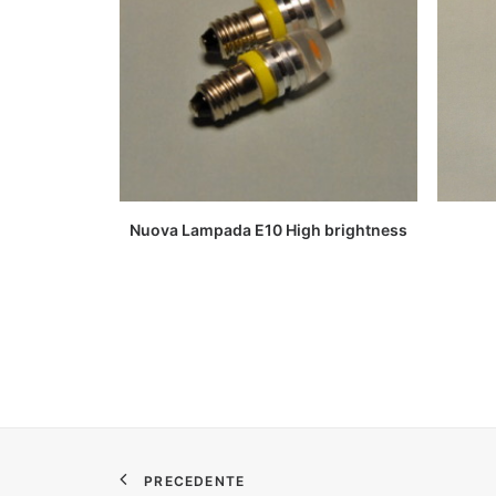
LEGGI TUTTO
Nuova Lampada E10 High brightness
PRECEDENTE