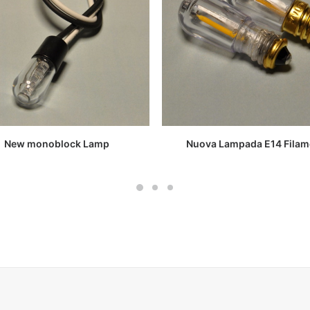
LEGGI TUTTO
LEGGI TUTTO
New monoblock Lamp
Nuova Lampada E14 Filam